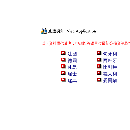
‧
以下資料僅供參考，申請以簽證單位最新公佈資訊為
法國
匈牙利
德國
西班牙
冰島
比利時
瑞士
義大利
瑞典
愛爾蘭