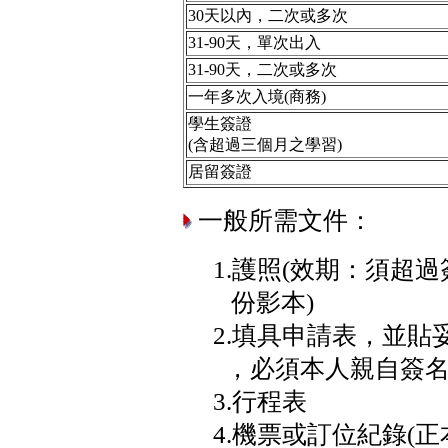
30天以內，二次或多次
31-90天，單次出入
31-90天，二次或多次
一年多次入境(商務)
學生簽證
(含超過三個月之學習)
居留簽證
一般所需文件：
1.護照(效期：須超
份影本)
2.填具申請表，並貼妥
，必須本人親自簽名
3.行程表
4.機票或訂位紀錄(正