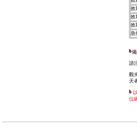
效
效
效
效
急
備
請
觀
天
位