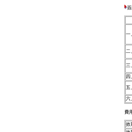
簽
一
二
三
四
五
六
費
效