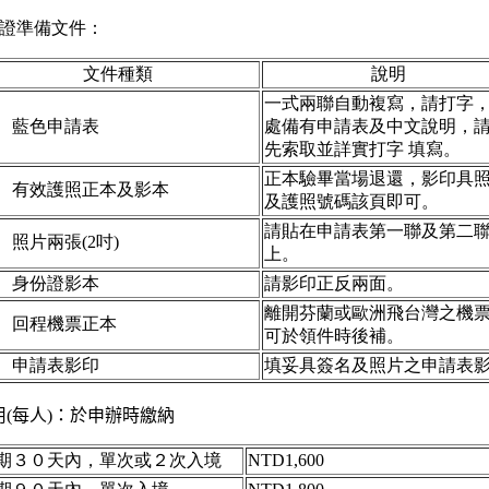
證準備文件：
文件種類
說明
一式兩聯自動複寫，請打字
、藍色申請表
處備有申請表及中文說明，
先索取並詳實打字 填寫。
正本驗畢當場退還，影印具
、有效護照正本及影本
及護照號碼該頁即可。
請貼在申請表第一聯及第二
、照片兩張(2吋)
上。
、身份證影本
請影印正反兩面。
離開芬蘭或歐洲飛台灣之機
、回程機票正本
可於領件時後補。
、申請表影印
填妥具簽名及照片之申請表
用(每人)：於申辦時繳納
期３０天內，單次或２次入境
NTD1,600