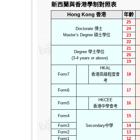
新西蘭與香港學制對照表
Hong Kong
香港
年齡
25
Doctorate
博士
24
Master’s Degree
碩士學位
23
22
21
Degree
學士學位
20
(3-4 years or above)
19
HKAL
Form7
香港高級程度會
18
考
Form6
17
HKCEE
Form5
16
香港中學會考
Form4
15
Form3
Secondary
中學
14
Form2
13
Form1
12