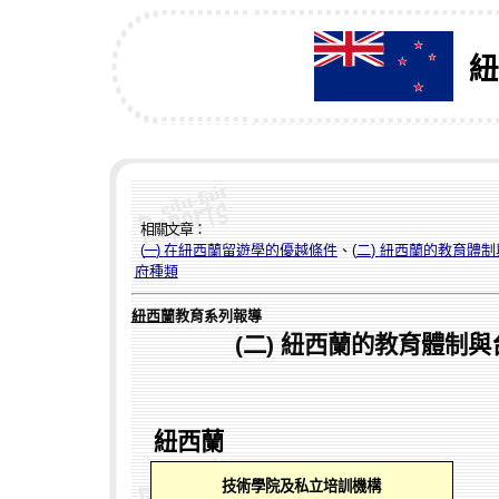
紐
相關文章
：
(
一
)
在紐西蘭留遊學的優越條件
、
(
二
)
紐西蘭的教育體制
府種類
紐西蘭
教育系列
報導
(
二
)
紐西蘭的教育體制
與
紐西蘭
技術學院及私立培訓機構