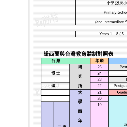
小學
(
及高
Primary Scho
(and Intermediate 
Years 1 – 8 ( 5 
紐西蘭與台灣教育體制對照表
台 灣
年 齡
研
25
Post
博 士
24
究
23
碩 士
22
Postgra
所
大
21
Gradu
20
學
19
四
年
U