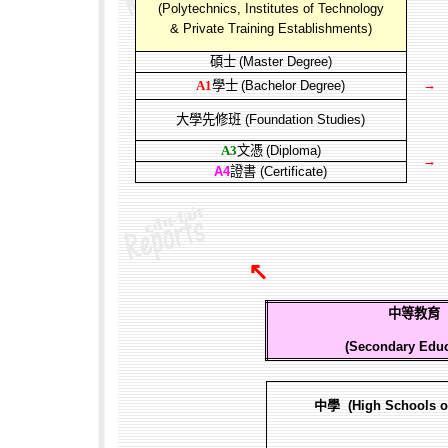
(Polytechnics
, Institutes of Technology
& Private Training
Establishments
)
碩士
(Master Degree)
→
A1
學士
(Bachelor Degree)
大學先修班
(Foundation Studies)
A3
文憑
(Diploma)
→
A4
證書
(Certificate)
↖ 
中等教育
(Secondary Educ
中學
(High Schools or