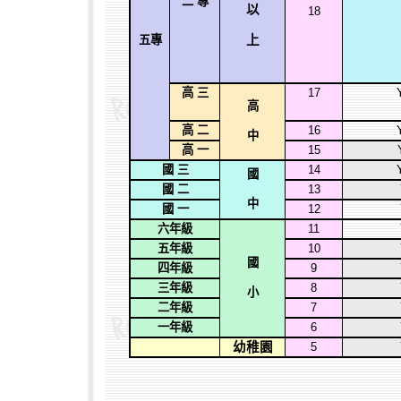
二 專
以
18
上
五專
高 三
17
高
高 二
16
中
高 一
15
國 三
14
國
國 二
13
中
國 一
12
六年級
11
五年級
10
國
四年級
9
三年級
8
小
二年級
7
一年級
6
幼稚園
5