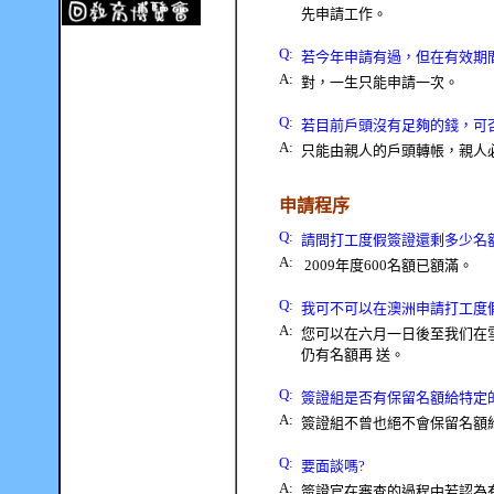
先申請工作。
Q:
若今年申請有過，但在有效期
A:
對，一生只能申請一次。
Q:
若目前戶頭沒有足夠的錢，可
A:
只能由親人的戶頭轉帳，親人
申請程序
Q
:
請問打工度假簽證還剩多少名
A:
2009
年度
600
名額已額滿。
Q
:
我可不可以在澳洲申請打工度
A:
您可以在六月一日後至我们在
仍有名額再 送。
Q
:
簽證組是否有保留名額給特定
A:
簽證組不曾也絕不會保留名額
Q
:
要面談嗎
?
A:
簽證官在審查的過程中若認為