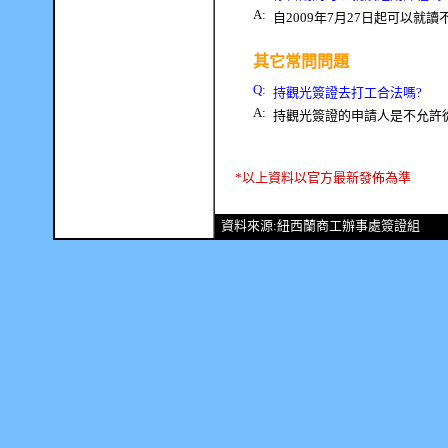
A:
自
2009
年
7
月
27
日起可以就讀不
其它常問問題
Q
:
持觀光簽證去打工合法嗎
?
A:
持觀光簽證的申請人是不允許
*以上資料以官方最新發佈為準
資料來源:紐西蘭商工辦事處簽證組