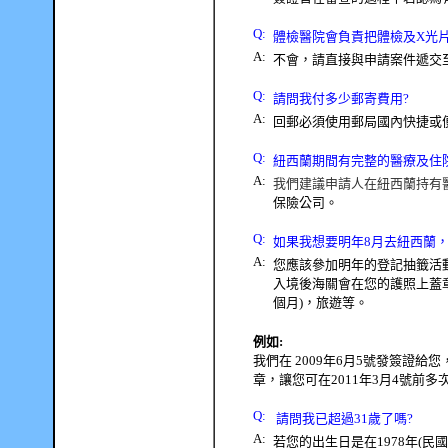
Q
:
體檢醫院會負責把體檢及
X
光
A:
不會，請直接與申請案件遞交
Q
:
請問我付多少郵寄費用
?
A:
回郵必須使用郵局國內快捷或
Q
:
紐西蘭期間有完整的醫療及住
A:
我們建議申請人在紐西蘭持有
保險公司。
Q
:
如果我想要明年
8
月去紐西蘭
A:
您應該參加明年的登記抽籤活
入境後海關會在您的護照上蓋
個月
)
，旅遊等。
例如
:
我們在
2009
年
6
月
5
號發簽證給您
章，讓您可在
2011
年
3
月
4
號前多
Q
:
請問我已超過
31
歲了嗎
?
A:
若您的出生日是在
1978
年
(
民國