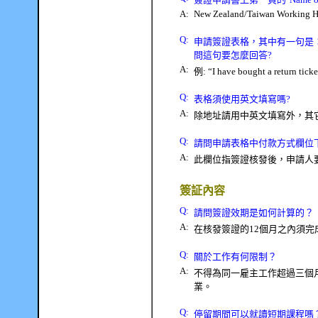
A:
New Zealand/Taiwan Working H
Q
:
申請簽證表格，其中有一句是
問這句要怎麼回答
?
A:
例
: “I have bought a return tick
Q
:
表格須使用英文填寫嗎
?
A:
除地址請用中英文填寫外，其
Q
:
請問申請表格中付款方式欄位
A:
此欄位指簽證核發後，申請
簽証內容
Q
:
請問簽證效期是如何計算的？
A:
在核發簽證的
12
個月之內須完
Q
:
關於工作有何限制？
A:
不得為同一雇主工作超過三個
業。
Q
:
停留期間可以就讀短期課程嗎