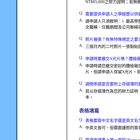
NT$85,000
之財力證明；若無
Q
:
需要提供申請人之學經歷以供
A:
請申請人只須敘明：
1.
最高學
文職稱、任職期間及公司聯絡
Q
:
照片幾張？有無特殊規定之要
A:
三個月內的二吋照片一張黏貼
Q
:
申請時要繳交
X
光片嗎？體檢
A:
申請時請您繳交密封的體檢報
片，但請申請人保留
X
光片。
Q
:
請問申請是否要附上存摺簿的
A:
若以存摺簿作為您的財力証明
本。
表格填寫
Q
:
表格要簽中文名字還是英文名
A:
中英文皆可，但需跟護照的簽
Q
:
簽證申請書上第一頁的
"Name o