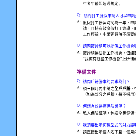
生者年齡即超過規定。
Q
:
請問打工度假申請人可以申請
A:
度假打工停留時間為一年，申
請，且持有效度假打工簽證，
工作經驗，申請延簽時不須要
Q
:
請問簽證組可以提供工作機會
A:
簽證組無法提工作機會，但紐
“
我擁有哪些工作機會
”
上所刊
準備文件
Q
:
請問戶籍謄本的要求為何？
A:
須三個月內申請之
全戶戶謄
，
（如為部分之戶謄，將不採用
Q
:
何謂有效醫療保險證明？
A:
私人保險証明，包括全民健保
Q
:
我須要出示何種型式的財力證
A:
請直接出示個人名下且一個月