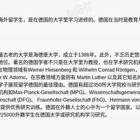
海外留学生，是在德国的大学里学习进修的。德国在当时是教育
最古老的大学是海德堡大学，成立于
1386
年。此外，不乏历史悠
地位。著名的德国学者不只是在大学里为教授，也在学术研究机
在物理领域有
Werner Heisenberg
和
Wilhelm Conrad Röntgen
，
r W. Adorno
，在宗教领域方面则有
Martin Luther
以及其它知名
学子展现留学德国的最佳理由。德国有超过
350
所大学院校与研
机构如
Max-Planck-Gesellschaft (MPG)
、
Wissenschaftsgemeinsc
nschaft (DFG)
、
Fraunhofer-Gesellschaft (FhG)
、
Hermann von
)
提供优秀研究训练。德国在外籍人士的心中为一个留学国家。
225000
外籍学生在德国大学或研究机构学习研究。