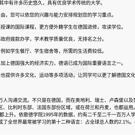
其中有许多历史悠久，具有优良学术传统的大学。
自由，您可以依您的兴趣与能力安排规划您的学习重点。
语授课的国际课程，更方便外籍学生在德国进修，攻读学位。
邦政府拨款办学，学术教学质量优良，无排名之分。
，例如学生餐厅、学生宿舍等，所需的生活费较低。
再加上德国强大的经济实力，德语已成为国际重要语言之一。
织也提供许多文化、运动等多项活动，让同学可以更了解德国文
万人沟通交流。不只是在德国，而在奥地利、瑞士、卢森堡以及
区、比利时东部、法国东部份区域，或在荷兰和丹麦，也都益用
都上升。依歌德学院
1995
年的数据，约有二千至二千一百万人
成了全世界最常被学习的第十二种语言：占全球总人数的
2.1%
。