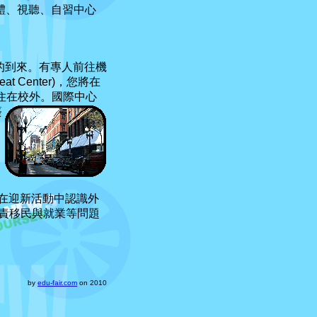
體、視聽、自習中心
迎接您的到來。有專人前往機
t Center)，您將在
住在校外。國際
中心
簽
在迎新活動中認識外
問負責移民與就業等問題
by
edu-fair.com
on 2010