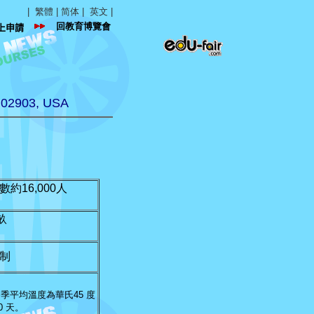
|
繁體
|
简体
| 英文 |
回教育博覽會
上申請
d 02903, USA
約16,000人
畝
制
冬季平均溫度為華氏
45
度
0
天。