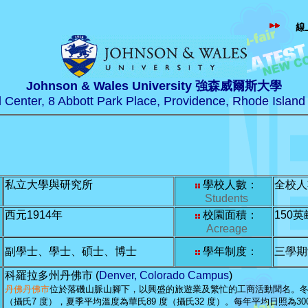
線
Johnson & Wales University 強森威爾斯大學
al Center, 8 Abbott Park Place, Providence, Rhode Islan
私立大學與研究所
學校人數：
全校人數
Students
西元1914年
校園面積：
150英
Acreage
副學士、學士、碩士、博士
學年制度：
三學期
科羅拉多州丹佛市
(
Denver, Colorado Campus
)
丹佛
丹佛市
位於落磯山脈山腳下，以興盛的旅遊業及繁忙的工商活動聞名。
（攝氏
7
度），夏季平均溫度為華氏
89
度（攝氏
32
度）。每年平均日照為
30