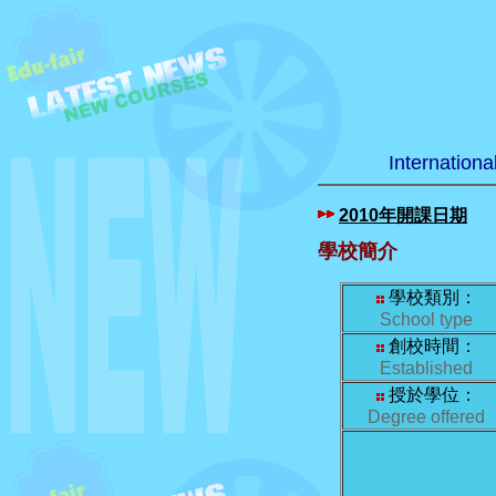
Internation
2010年開課日期
學校簡介
學校類別：
School type
創校時間：
Established
授於學位：
Degree offered