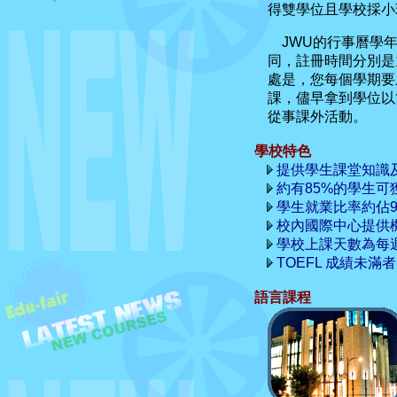
得雙學位且學校採小班
JWU的行事曆學年
同，註冊時間分別是
處是，您每個學期要
課，儘早拿到學位以
從事課外活動。
學校特色
提供學生課堂知識
約有85%的學生可
學生就業比率約佔9
校內國際中心提供
學校上課天數為每
TOEFL 成績未
語言課程