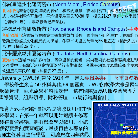
佛羅里達州北邁阿密市
(
North Miami, Florida Campus
)
北邁阿密
無論你想要溫暖的氣候、和煦的海灘、或邁阿密市、羅德岱堡那種
式，在這校區均可兼得。平均溫度為華氏
70-80
度（攝氏
21-27
度），冬季最
（攝氏
10
度），非常接近熱帶氣候。
羅德島州普維敦斯市
(
Providence, Rhode Island Campus
)-
主
普維敦斯市
這個城市距離波士頓和鱈魚角僅有一個小時不到的車程，距紐約
敦斯是個極富文化氣息的大學城。冬季平均溫度為華氏
35
度左右（攝氏
2
度
79
度（攝氏
26
度）。
北卡羅來納州夏洛特市
(
Charlotte, North Carolina Campus
)
夏洛特市
這城市有許多特色。四季溫和的氣候、崇尚藝術的社區和職業運動
大企業中，有將近
300
家在夏洛特設有辦事處。冬季平均溫度為華氏
45
度左
均溫度為華氏
80
度（約攝氏
27
度）。
 University (JWU)創建於 1914 年，是以
專職為導向
、
著重實務
學校學生來自 50 州與其他 89 個國家。JWU的教學大宗是
業管理、觀光旅遊和科技課程，還有國際貿易與服務業管理方面的 
包括國際貿易、組織領導、財務管理、市場行銷與會計。
育方式--顛倒評量課程是讓您採用和其他
來學習：在第一年就可以開始選讀主修專
獲得實習經驗。將有機會學以致用、小試
獲得寶貴的實習經驗，最後再佐以專業的
9餘種主修科目進行學習，可讓您在四年內取