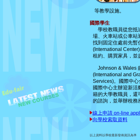
等教學設施。
國際學生
學校教職員從您抵達的那一
場、火車站或公車站迎接國際
找到固定住處前先暫
(Internation
租約、購買家具，並
Johnson & Wale
(International and
Services)。
國際中心主辦迎新活
籍的大學教職員，還可以
的諮詢，並舉辦稅務
線上申請 on-line appli
向學校索取資料
以上資料以學校最新發佈資訊為準