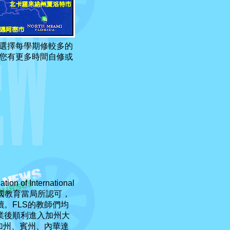
選擇每學期修較多的
您有更多時間自修或
n of International
美國教育當局所認可，
。FLS的教師們均
業後順利進入加州大
加州、賓州、內華達