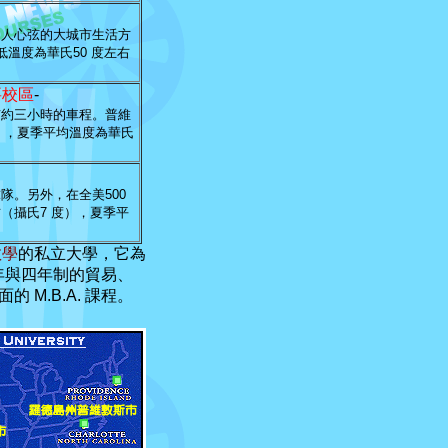
扣人心弦的大城市生活方
低溫度為華氏
50
度左右
要校區
-
市約三小時的車程。普維
），夏季平均溫度為華氏
球隊。另外，在全美
500
右（攝氏
7
度），夏季平
教學
的私立大學，它為
兩年與四年制的貿易、
M.B.A. 課程。