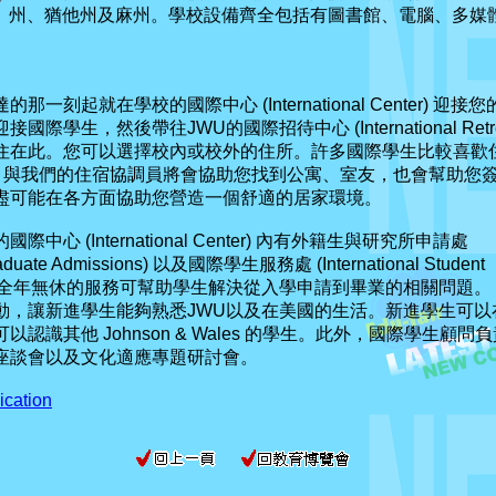
州、猶他州及麻州。學校設備齊全包括有圖書館、電腦、多媒
刻起就在學校的國際中心 (International Center) 
學生，然後帶往JWU的國際招待中心 (International Retrea
住在此。您可以選擇校內或校外的住所。許多國際學生比較喜歡
al Center) 與我們的住宿協調員將會協助您找到公寓、室友，也會幫助您
盡可能在各方面協助您營造一個舒適的居家環境。
s 的國際中心 (International Center) 內有外籍生與研究所申請處
 Graduate Admissions) 以及國際學生服務處 (International Student
國際中心全年無休的服務可幫助學生解決從入學申請到畢業的相關問題。
動，讓新進學生能夠熟悉JWU以及在美國的生活。新進學生可以
認識其他 Johnson & Wales 的學生。此外，國際學生顧
座談會以及文化適應專題研討會。
cation