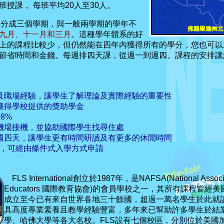
授課， 每班平均20人至30人。
分成三個學期，與一般兩學期的學年不
九月、十一月和三月
。這種學年體系的好
上的課程比較少，但仍然能在四年內獲得所有的學分，您也可以
節省時間和金錢。每週排四天課，從週一到週四。課程的安排讓
及職場經驗，讓學生了解理論及實際經驗的重要性
獲得學校提供的獎助學金
8%
機場接機，並協助國際學生找尋住處
週四天，讓學生更有時間研讀及有更多的休閒時間
滿者，可經由條件式入學方式申請
FLS
International創立於1987年，是NAFSA(National Associatio
Educators 國際教育協會)的會員學校之一，其所有課程皆經
成立至今已有來自世界各地三十餘國，超過一萬名學生於此就讀
具高度專業素養且教學經驗豐富，多年來已幫助許多學生於結
學、哈佛大學等各大名校。FLS設有七個校區，分別位於美國