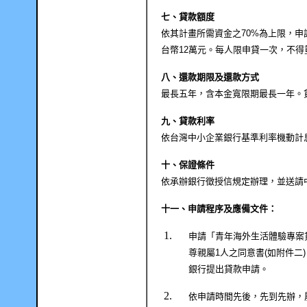
七、貸款額度
依其計畫所需資金之
70%
為上限，申
台幣
12
萬元。每人限申貸一次，不得
八、還款期限及還款方式
最長五年，含本金寬限期最長一年。
九、貸款利率
依台灣中小企業銀行基準利率機動計
十、保證條件
依承辦銀行徵授信規定辦理，並送請
十一、申請程序及應備文件：
申請「青年海外生活體驗專案
尊親屬
1
人之同意書
(
如附件二
)
銀行提出貸款申請。
依申請時間先後，先到先辦，