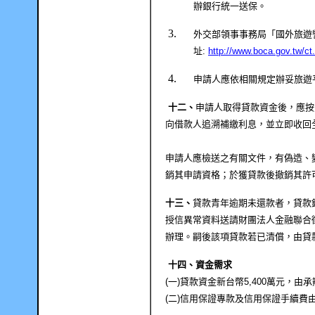
辦銀行統一送保。
外交部領事事務局「國外旅遊
址
:
http://www.boca.gov.tw
申請人應依相關規定辦妥旅遊
十二、
申請人取得貸款資金後，應按
向借款人追溯補繳利息，並立即收回
申請人應檢送之有關文件，有偽造、
銷其申請資格；於獲貸款後撤銷其許
十三、
貸款青年逾期未還款者，貸款
授信異常資料送請財團法人金融聯合
辦理。嗣後該項貸款若已清償，由貸
十四、資金需求
(
一
)
貸款資金新台幣
5,400
萬元，由承
(
二
)
信用保證專款及信用保證手續費