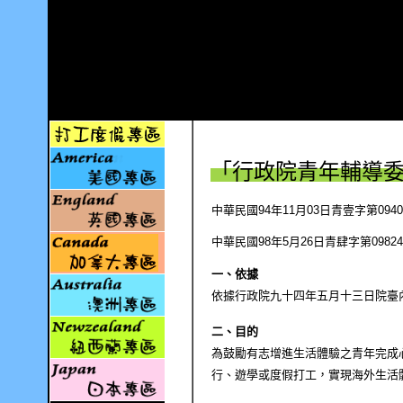
「行政院青年輔導
中華民國
94
年
11
月
03
日青壹字第
0940
中華民國
98
年
5
月
26
日青肆字第
09824
一、依據
依據行政院九十四年五月十三日院臺
二、目的
為鼓勵有志增進生活體驗之青年完成
行、遊學或度假打工，實現海外生活