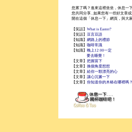
您累了嗎？進來這裡坐坐，休息一
您共同分享...如果您有一些好文
開在這個「休息一下」網頁，與大家一起
【笑話】
What is Easter?
【笑話】
豆言豆語
【知識】
網路上的禮節
【知識】
咖啡常識
【知識】
晚上12:00一定
要去睡覺！
【文章】
把握當下
【文章】
換個角度想想
【文章】
給你一顆漂亮的心
【文章】
讓心沉澱一下
【文章】
你知道你的木樁在哪裡嗎