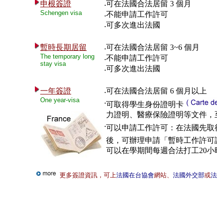
申根簽證
可在法國合法居留 3 個月
‧
Schengen visa
不能申請工作許可
‧
可多次進出法國
‧
暫時長期居留
可在法國合法居留 3~6 個月
‧
The temporary long
不能申請工作許可
‧
stay visa
可多次進出法國
‧
一年簽證
可在法國合法居留 6 個月以上
‧
One year-visa
‧
可取得學生身份證明卡
力證明、醫療保險證明等文件，
‧
可以申請工作許可：在法國先取
後，可辦理申請「暫時工作許可
可以在學期間每週合法打工20小
更多簽證資訊，可上
法國在台協會
網站、
法國外交部
或
法