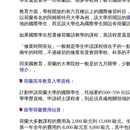
學生還是要學一些荷蘭語。很多學校為了吸引國際學
教育方面，學校開放約
有六百種以上的國際修習科目
以荷蘭有名的阿姆斯特丹大學為例，該大學所開設的
地的國際學生，而且該大學也為國際學生開設有荷蘭
如果國際學生想選修荷蘭語教學的課程，英語程度還
「修業時間長短」一般都是學生申請課程很在乎的一
兩年的時間，不過確切的修業長度會因學校、科系的
同美國教育，荷蘭的大專院校一般是於九月開學，少
簡介
」。
荷蘭高等教育入學資格
：
計劃申請荷蘭大學的國際學生，托福要約500~550
學學歷資格。申請碩士課程者，則必須具備相關領域
留學荷蘭費用估算
：
荷蘭大多數課程的費用為 2,000 歐元到 15,000 
第一年全年的費用約 8,000 歐元至 9,000 歐元，