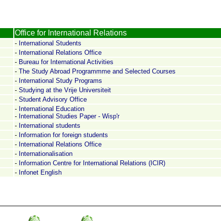
Office for International Relations
-
International Students
-
International Relations Office
-
Bureau for International Activities
-
The Study Abroad Programmme and Selected Courses
-
International Study Programs
-
Studying at the Vrije Universiteit
-
Student Advisory Office
-
International Education
-
International Studies Paper - Wisp'r
-
International students
-
Information for foreign students
-
International Relations Office
-
Internationalisation
-
Information Centre for International Relations (ICIR)
-
Infonet English