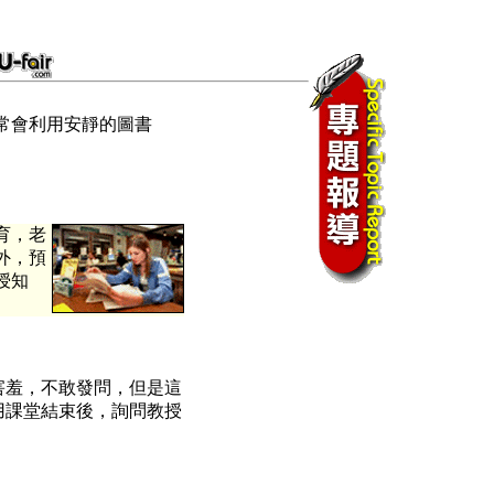
常會利用安靜的圖書
育，老
外，預
授知
害羞，不敢發問，但是這
用課堂結束後，詢問教授