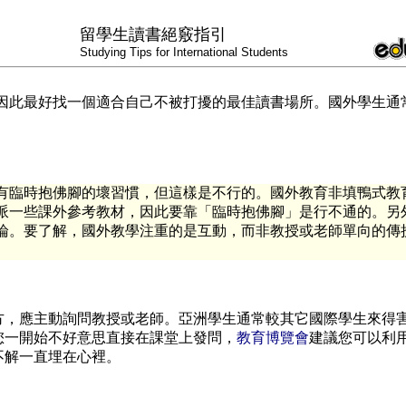
留學生讀書絕竅指引
Studying Tips for International Students
因此最好找一個適合自己不被打擾的最佳讀書場所。國外學生通
有臨時抱佛腳的壞習慣，但這樣是不行的。國外教育非填鴨式教
派一些課外參考教材，因此要靠「臨時抱佛腳」是行不通的。另
論。要了解，國外教學注重的是互動，而非教授或老師單向的傳
方，應主動詢問教授或老師。亞洲學生通常較其它國際學生來得
您一開始不好意思直接在課堂上發問，
教育博覽會
建議您可以利
不解一直埋在心裡。