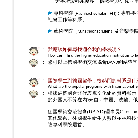
大學所設科系較多，係教學與研究並重
專科學院
：
專科學
(Fachhochschulen, FH)
社會工作等科系。
藝術學院
及音樂學
（
Kunsthochschulen
）
：
我應該如何尋找適合我的學校呢？
How can I find the higher education institution to 
：
您可以上德國學術交流協會
網站查詢
DAAD
：
國際學生到德國留學，較熱門的科系是什
What are the popular programs with International 
：
根據駐德國台北代表處文化組的資料顯示，20
的外國人不算在內)來自︰中國、波蘭、
德國學術交流協會(DAAD)理事長Chri
其他學系。外國學生新生人數以柏林科技大學
隆專科學院居首。