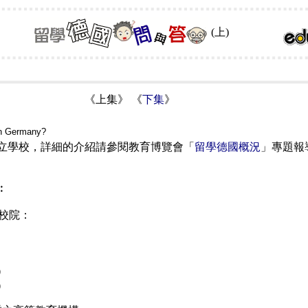
(上)
《上集》 《
下集
》
 in Germany?
立學校，詳細的介紹請參閱教育博覽會「
留學德國概況
」專題報
︰
校院：
)
)