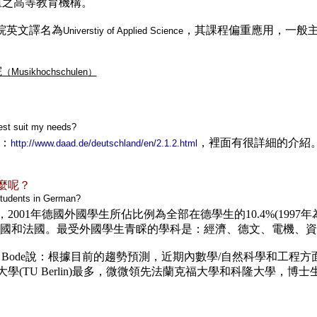
之高等教育機構。
院英文譯名為
，其課程偏重應用，一般
Universtiy of Applied Science
院
（
Musikhochschulen
）
best suit my needs?
：
，裡面有很詳細的介紹
http://www.daad.de/deutschland/en/2.1.2.html
麼呢？
Students in German?
01年德國外國學生所佔比例為全部在德學生的10.4%(1997年
俄國和法國。最受外國學生青睬的學科是：經濟、德文、電機、
stian Bode說：根據目前的趨勢預測，近期內數學/自然科學和
(TU Berlin)最多，微微領先法蘭克福大學和科隆大學，