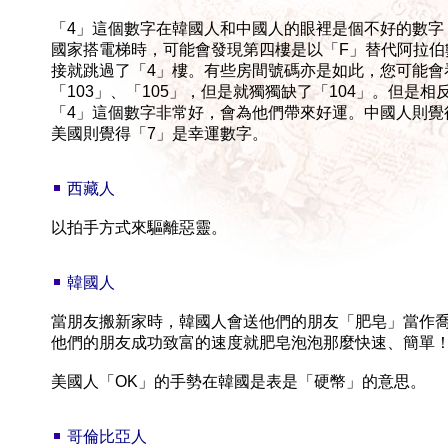
「
4
」這個數字在韓國人和中國人的眼裡是個不好的數字
國家搭電梯時，可能會發現第四樓是以「
F
」替代阿拉伯
接就跳過了「
4
」樓。有些房間號碼亦是如此，您可能會
「
103
」、「
105
」，但是就獨獨缺了「
104
」。但是相
「
4
」這個數字非常好，會為他們帶來好運。中國人則覺
美國則覺得「
7
」是幸運數字。
西藏人
以拍手方式來驅離惡靈。
韓國人
當朋友搬新家時，韓國人會送他們的朋友「肥皂」當作
他們的朋友成功致富的速度就肥皂泡泡那麼快速、簡單
美國人「
OK
」的手勢在韓國是表是「硬幣」的意思。
哥倫比亞人