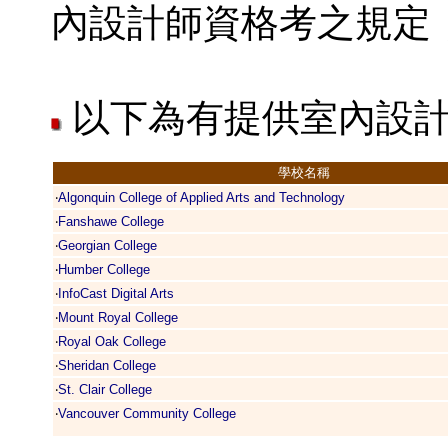
內設計師資格考之規定
以下為有提供室內設計
學校名稱
‧
Algonquin College of Applied Arts and Technology
‧
Fanshawe College
‧
Georgian College
‧
Humber College
‧
InfoCast Digital Arts
‧
Mount Royal College
‧
Royal Oak College
‧
Sheridan College
‧
St. Clair College
‧
Vancouver Community College