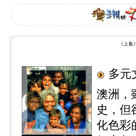
《上集
多元
澳洲，
史，但
化色彩