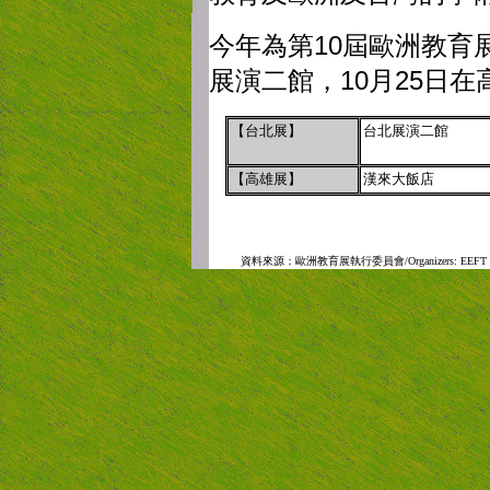
10
今年為第
屆歐洲教育
10
25
展演二館，
月
日在
【台北展】
台北展演二館
【高雄展】
漢來大飯店
資料來源：
歐洲教育展執行委員會
/Organizers: EEFT