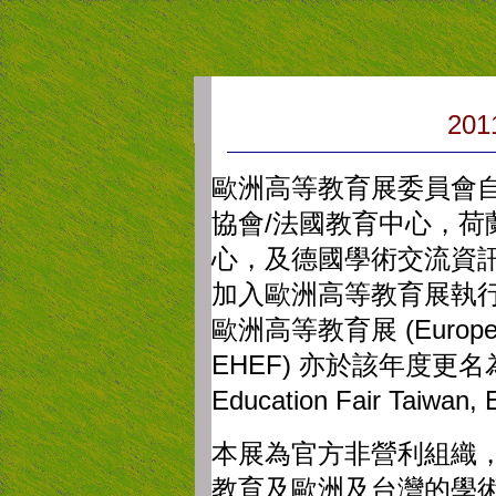
201
歐洲高等教育展委員會
/
協會
法國教育中心，荷
心，及德國學術交流資
加入歐洲高等教育展執
(Europe
歐洲高等教育展
EHEF)
亦於該年度更名
Education Fair Taiwan,
本展為官方非營利組織
教育及歐洲及台灣的學