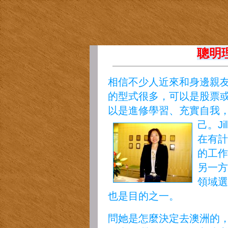
聰明理
相信不少人近來和身邊親
的型式很多，可以是股票
以是進修學習、充實自我，校
己。
J
在有計
的工作
另一方
領域選
也是目的之一。
問她是怎麼決定去澳洲的