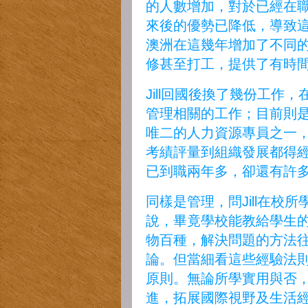
的人數增加，對於已經在
來後的優勢已降低，導致
澳洲在這幾年增加了不同
修甚至打工，提供了有時
Jill回國後換了幾份工作
管理相關的工作；目前則
唯二的人力資源專員之一
考績評量到組織發展都得
已到職兩年多，卻還有許
同樣是管理，問Jill在校
說，畢竟學校能教給學生
物百種，解決問題的方法
論。但當細看這些經驗法
原則。無論所學實用與否
進，拓展國際視野及生活