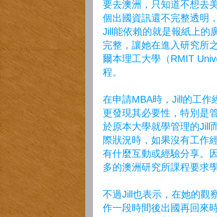
要去澳洲，只知道不想去
個出國資訊還不完整透明
Jill能依賴的就是報紙上
完整，讓她在進入研究所
爾本理工大學（RMIT Uni
程。
在申請MBA時，Jill的
更發現其必要性，特別是
於原本大學就學管理的Jil
際狀況時，如果沒有工作
有什麼互動或經驗分享。因
多的澳洲研究所課程要求
不過Jill也表示，在她的
作一段時間後出國再回來