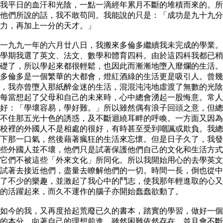
我平日的血汗和光陰，一點一滴經年累月不斷的堆積而來的。所
他們所說的話，我不敢苟同。我能說的只是：「成功是九十九分
力，再加上一分的天才。」
一九九一年的六月廿八日，我搬來多倫多繼續我未完成的學業。
學期我選了英文、法文、數學和體育四科。由於這四科我都已稍
礎了，所以學起來都很輕鬆，也因此而漸漸地墮入靡爛的生活。
多倫多是一個繁華的大都會，燈紅酒綠的生活更是吸引人。曾幾
，我亦曾墮入那紙醉金迷的生活，混混沌沌地虛渡了無數的光陰
每當想起了父母和自己的未來時，心中總會湧起一股悔意。常人
好：「學壞容易，學好難。」所以雖然偶有浪子回頭之意，但總
不住那五光十色的誘惑，及不斷迴繞耳畔的呼喚。一方面又因為
校裡的外國人不是相處的很好，有時甚至受到嘲諷或欺負。我總
下那一口氣，然後藉著瘋狂的生活來忘懷。但是日子久了，我發
些外國人並不壞，他們只是試著保護他們自己的文化和生活方式
它們不被這些「外來文化」所同化。所以我開始用心的去學英文
試著去接近他們，盡量去瞭解他們的一切。時間一長，倒也從中
了不少的樂趣，並激起了我心中的鬥志，使我那年輕進取的心又
的活躍起來，而久不運作的腦子亦開始蠢蠢欲動了。
如今的我，又再度拾起荒廢已久的書本，踏實的學習，做好一個
的本分，向著自己的理想前進。雖然困難依然存在，並且會不斷