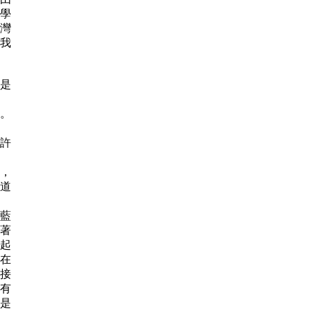
學
灣
我
是
。
許
，
道
藍
著
起
在
接
有
是