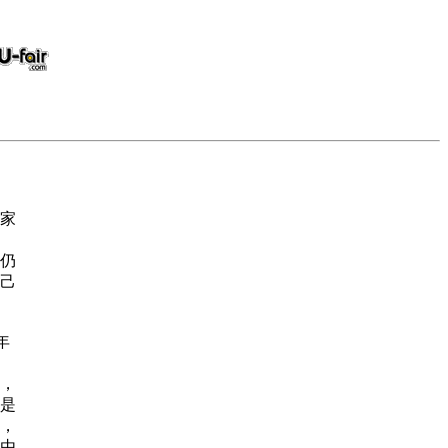
家
仍
己
年
，
是
，
由