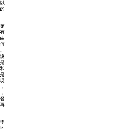
以
的
第
有
由
何
。
說
是
和
是
現
，
，
發
再
學
地