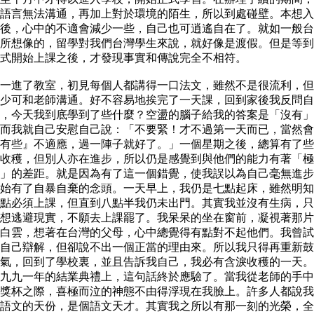
語言無法溝通，再加上對於環境的陌生，所以到處碰壁。本想入
後，心中的不適會減少一些，自己也可逍遙自在了。就如一般台
所想像的，留學對我們台灣學生來說，就好像是渡假。但是等到
式開始上課之後，才發現事實和傳說完全不相符。
一進了教室，初見每個人都講得一口法文，雖然不是很流利，但
少可和老師溝通。好不容易地挨完了一天課，回到家後我反問自
，今天我到底學到了些什麼？空盪的腦子給我的答案是「沒有」
而我就自己安慰自己說：「不要緊！才不過第一天而已，當然會
有些』不適應，過一陣子就好了。」一個星期之後，總算有了些
收穫，但別人亦在進步，所以仍是感覺到與他們的能力有著「極
」的差距。就是因為有了這一個錯覺，使我誤以為自己毫無進步
始有了自暴自棄的念頭。一天早上，我仍是七點起床，雖然明知
點必須上課，但直到八點半我仍未出門。其實我並沒有生病，只
想逃避現實，不願去上課罷了。我呆呆的坐在窗前，凝視著那片
白雲，想著在台灣的父母，心中總覺得有點對不起他們。我曾試
自己辯解，但卻說不出一個正當的理由來。所以我只得再重新鼓
氣，回到了學校裏，並且告訴我自己，我必有含淚收穫的一天。
九九一年的結業典禮上，這句話終於應驗了。當我從老師的手中
獎杯之際，喜極而泣的神態不由得浮現在我臉上。許多人都說我
語文的天份，是個語文天才。其實我之所以有那一刻的光榮，全