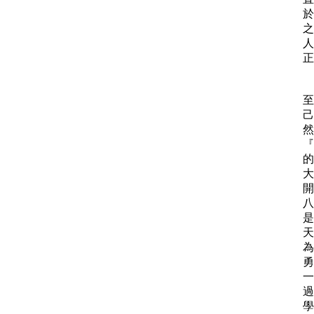
於
之
人
正
至
己
然
『
的
大
開
八
是
天
為
勇
一
過
學