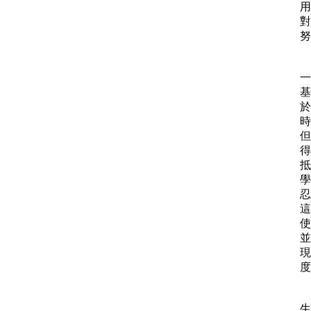
用
對
努
一
基
於
時
但
得
抵
學
忍
這
使
並
現
度
生