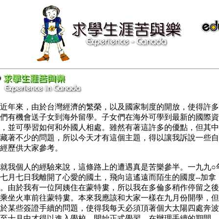
近年來，由於台灣經濟的繁榮，以及國家制度的開放，使得許多
們有機會送子女到海外留學。子女們在海外可學到最新的國際資
，並可學習如何和外國人相處。雖然有著這許多的優點，但其中
藏著不少的問題，所以今天才有這個主題，得以讓我訴說一些自
經歷供大家參考。
就我個人的經驗來說，這條路上的遭遇真是苦樂參半。一九九○
七月七日我離開了心愛的國土，飛向這遙遠而陌生的國度--加拿
。由於我有一位阿姨住在蒙特婁，所以我在多倫多稍作停留之後
乘坐火車前往蒙特婁。本來我應該和大家一樣在九月份開學，但
於某些簽證手續的問題，使得我每天必須頂著個大太陽四處奔波
至十月中才得以進入學校，開始正式學習。在辦理手續的期間，