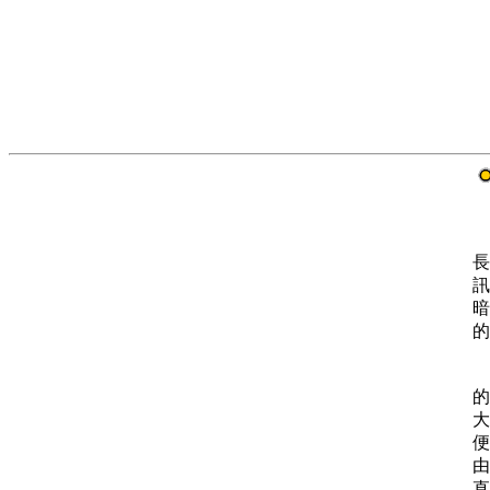
長
訊
暗
的
的
大
便
由
直