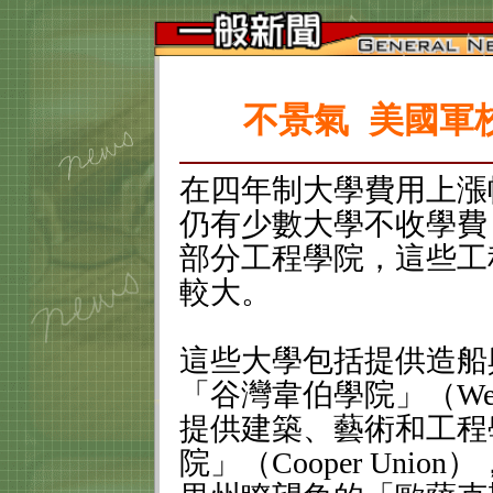
不景氣 美國軍
在四年制大學費用上漲
仍有少數大學不收學費
部分工程學院，這些工
較大。
這些大學包括提供造船
「谷灣韋伯學院」（
We
提供建築、藝術和工程
院」（
Cooper Union
）