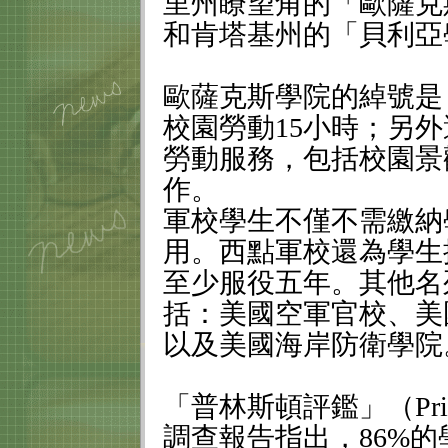
里州瞭望角的「歐薩克
和肯塔基州的「貝利亞
歐薩克斯學院的綽號是
校園勞動
15
小時；另外
勞動服務，包括校園景
作。
軍校學生不僅不需繳納
用。西點軍校還為學生
至少服役五年。其他名
括：美國空軍官校、美
以及美國海岸防衛學院
「普林斯頓評鑑」（
Pr
調查報告指出，
86%
的