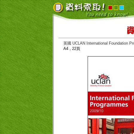
英
國
UCLAN International Foundat
A4，22頁