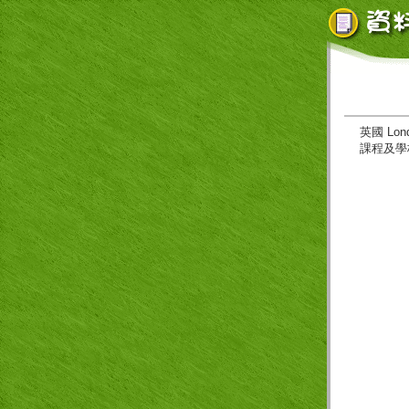
英
國
L
on
課程及學