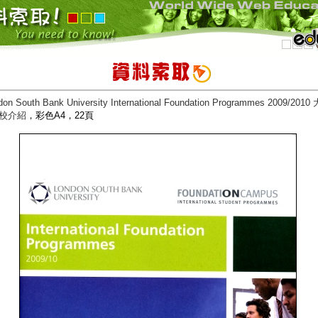
don South Bank University International Foundation Programmes 2009/20
校介紹
，彩色A4，22頁