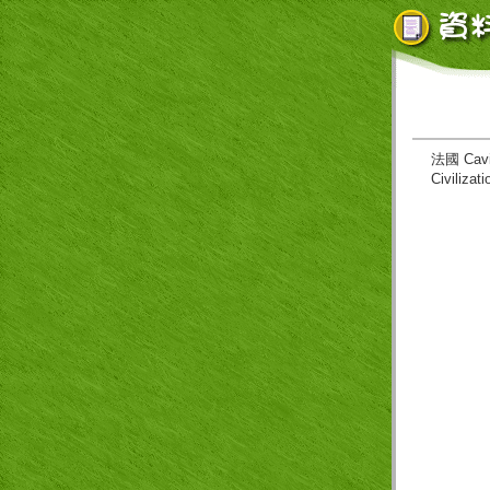
法國
Cav
Civiliz