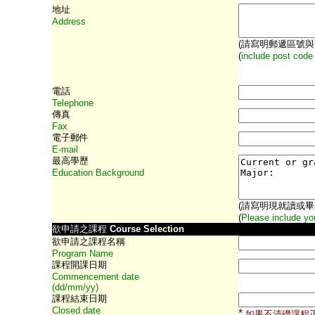
地址
Address
(請寫明郵遞區號與
(
include post code
電話
Telephone
傳真
Fax
電子郵件
E-mail
最高學歷
Education Background
(請寫明現就讀或
(
Please include you
欲申請之課程
Course Selection
欲申請之課程名稱
Program Name
課程開課日期
Commencement date
(dd/mm/yy)
課程結束日期
Closed date
*
如果不清礎課程