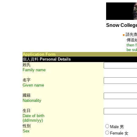
Snow Coll
請先
傳送給
then fil
be submi
Application Form
個人資料
Personal Details
姓氏
Family name
名字
Given name
國籍
Nationality
生日
Date of birth
(dd/mm/yy)
性別
Male
男
Sex
Female 女