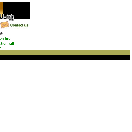
接
n first,
tion will
.