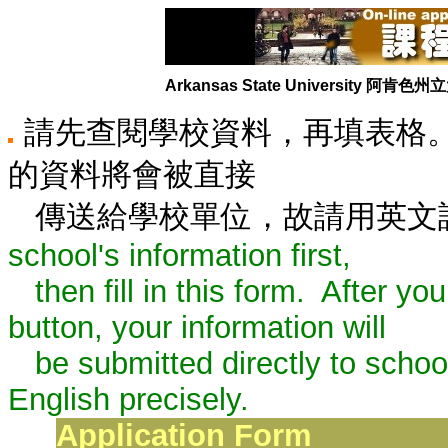
Arkansas State University 阿肯色
請先查閱學校資料，再填表格
的資料將會被直接
傳送給學校單位，故請用英文
school's information first,
then fill in this form. After you
button, your information will
be submitted directly to schools
English precisely.
Application Form