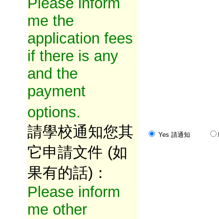
Please inform
me the
application fees
if there is any
and the
payment
options.
請學校通知您其
Yes 請通知
它申請文件 (如
果有的話)：
Please inform
me other