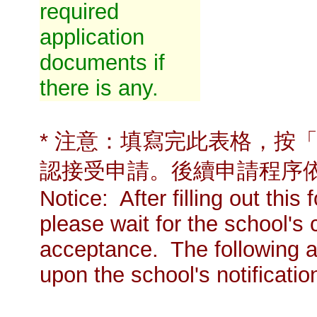
required
application
documents if
there is any.
* 注意：填寫完此表格，按
認接受申請。後續申請程序
Notice: After filling out thi
please wait for the school's 
acceptance. The following a
upon the school's notificatio