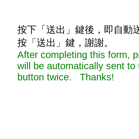
按下「送出」鍵後，即自動
按「送出」鍵，謝謝。
After completing this form,
will be automatically sent to
button twice. Thanks!