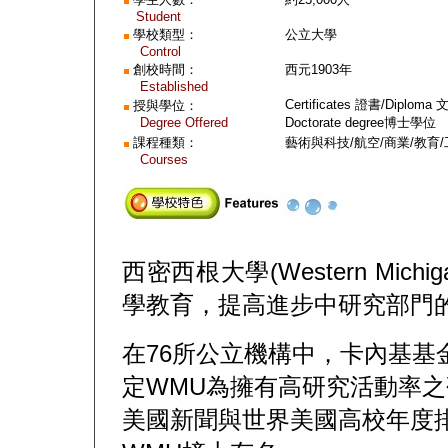
Student
學校類型：
公立
大學
Control
創校時間：
西元
1903
年
Established
Certificates
證書
/Diploma
授與學位：
Degree Offered
Doctorate degree
博士學位
課程種類：
藝術與科技
/
航空
/
商業
/
教育
/
Courses
西密西根大學(Western Michig
學教育，提高進步中研究部門
在76所公立機構中，卡內基基金會(Th
定WMU為擁有高研究活動率
美國新聞與世界美國高校年度排