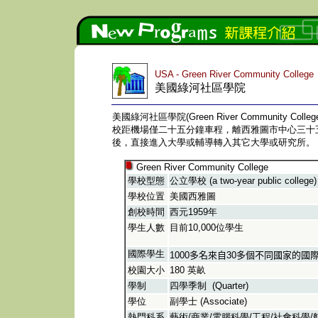
USA - Green River Community College
美國綠河社區學院
美國綠河社區學院(Green River Community Colleg
校距機場僅二十五分鐘車程，離西雅圖市中心三十
後，直接進入大學或輔導轉入其它大學或研究所。
Green River Community College
學校型態
公立學校 (a two-year public college)
學校位置
美國西雅圖
創校時間
西元1959年
學生人數
目前10,000
位學生
國際學生
1000多
名來自
30
多個不同國家的國
校園大小
180 英畝
學制
四學季制 (Quarter)
學位
副學士 (Associate)
熱門科系
藝術/商業/電腦科學/工程/社會科學/