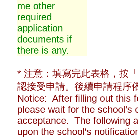
me other
required
application
documents if
there is any.
* 注意：填寫完此表格，按
認接受申請。後續申請程序
Notice: After filling out thi
please wait for the school's 
acceptance. The following a
upon the school's notificatio