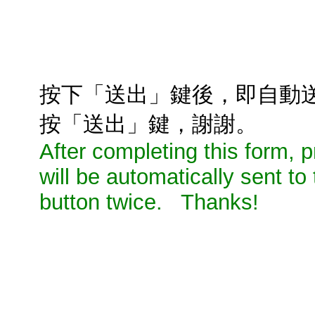
按下「送出」鍵後，即自動
按「送出」鍵，謝謝。
After completing this form,
will be automatically sent to
button twice. Thanks!