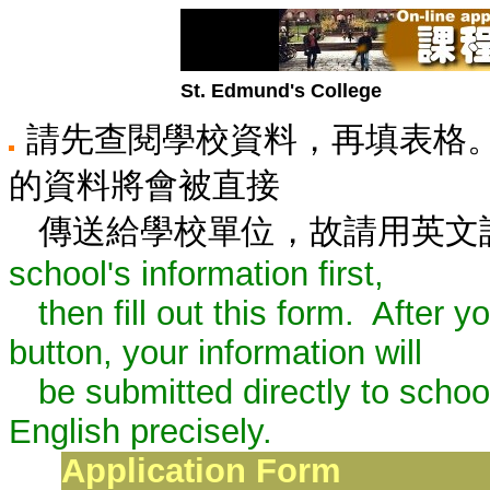
St. Edmund's College
請先查閱學校資料，再填表格
的資料將會被直接
傳送給學校單位，故請用英文
school's information first,
then fill out this form. After yo
button, your information will
be submitted directly to schools
English precisely.
Application Form