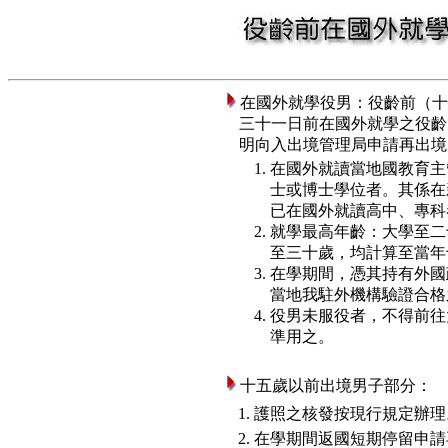
在國外就學役男：役齡前（十
三十一日前在國外就學之役齡
明向入出境管理局申請再出境
在國外就讀當地國教育主
士或博士學位者。其係在
已在國外就讀高中、專科
就學最高年齡：大學至二
至三十歲，均計算至當年
在學期間，憑其持有外國
當地我駐外機構驗證合格
役男未服役者，不得前往
準用之。
十五歲以前出境男子部分：
1. 護照之核發按現行規定辦理
2. 在學期間返國短期停留申