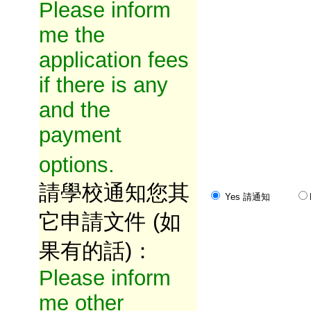
Please inform
me the
application fees
if there is any
and the
payment
options.
請學校通知您其
Yes 請通知
它申請文件 (如
果有的話)：
Please inform
me other