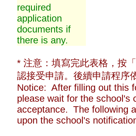
required
application
documents if
there is any.
* 注意：填寫完此表格，按
認接受申請。後續申請程序
Notice: After filling out thi
please wait for the school's 
acceptance. The following a
upon the school's notificatio