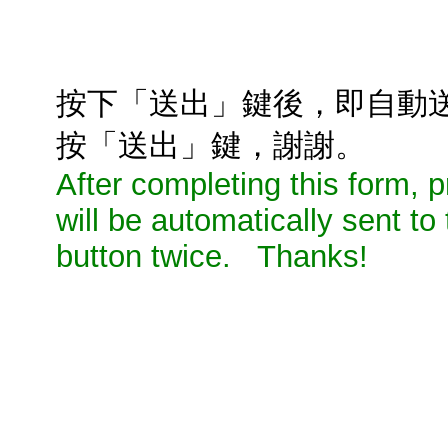
按下「送出」鍵後，即自動
按「送出」鍵，謝謝。
After completing this form,
will be automatically sent to
button twice. Thanks!