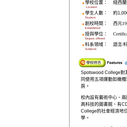
學校位置：
紐西蘭
Location
學生人數：
約
1,00
Student
創校時間：
西元
19
Established
授與學位：
Certific
Degree offered
科系領域：
語言
/
Subjects
Spotswood College
對
同使用五項運動如橄欖
房。
校內設有藝術中心、兩
高科技的圖書館、有
C
College
的社會經濟地
學。