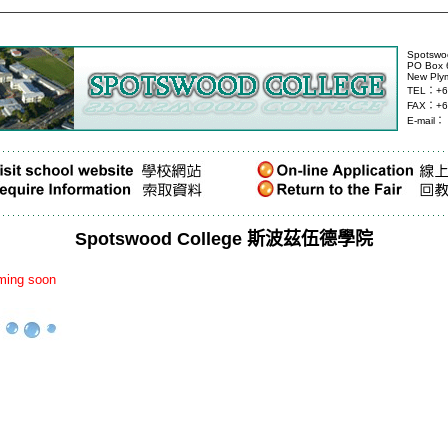
Spotswo
PO Box 
New Ply
TEL
：
+6
FAX
：
+6
E-mail
：
Spotswood College
斯波
茲伍德學
院
oming soon