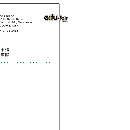
od College
6116 South Road
mouth 4344 ,
New Zealand
4-6-751-2416
4-6-751-2418