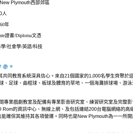
New Plymouth
西部郊區
0
人
60
年
ate
證書
/Diploma
文憑
科學
/
社會學
/
英語
/
科技
其共同教育系統深具信心。來自
21
個國家的
1,000
名學生齊聚於
球、足球、曲棍球、板球及體育的草地、一個海灘排球場、游泳
間專業戲劇教室及配備有專業影音研究室、練習研究室及完整影
D Rom
的資訊中心、無線上網、及包括連結
200
台電腦網絡的高
位能確保其維持其各項營運。同時也是
New Plymouth
為一一所開