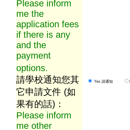
Please inform
me the
application fees
if there is any
and the
payment
options.
請學校通知您其
Yes 請通知
它申請文件 (如
果有的話)：
Please inform
me other