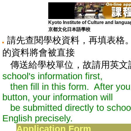
Kyoto Institute of Culture and langua
京都文化日本語學校
請先查閱學校資料，再填表格
的資料將會被直接
傳送給學校單位，故請用英文
school's information first,
then fill in this form. After you
button, your information will
be submitted directly to schools
English precisely.
Application Form