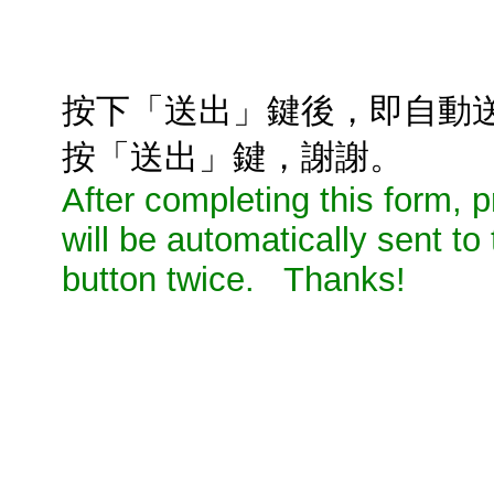
按下「送出」鍵後，即自動
按「送出」鍵，謝謝。
After completing this form,
will be automatically sent to
button twice. Thanks!