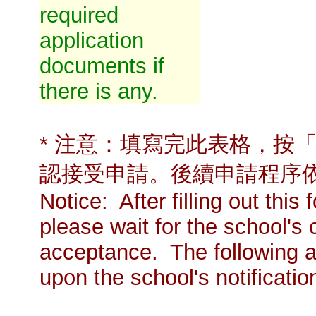
required
application
documents if
there is any.
* 注意：填寫完此表格，按
認接受申請。後續申請程序
Notice: After filling out thi
please wait for the school's 
acceptance. The following a
upon the school's notificatio