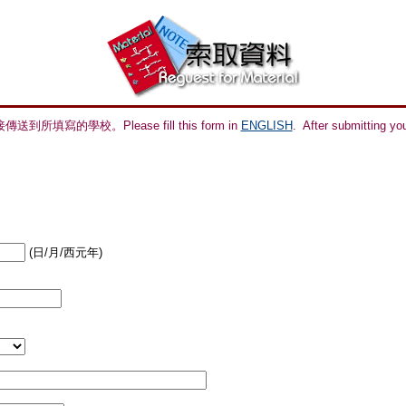
的學校。Please fill this form in
ENGLISH
. After submitting you
(日/月/西元年)