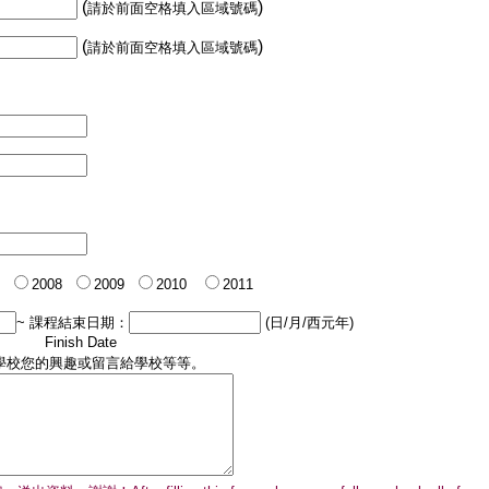
(
)
請於前面空格填入區域號碼
(
)
請於前面空格填入區域號碼
元
2008
2009
2010
2011
~ 課程結束日期：
(日/月/西元年)
Finish Date
學校您的興趣或留言給學校等等。