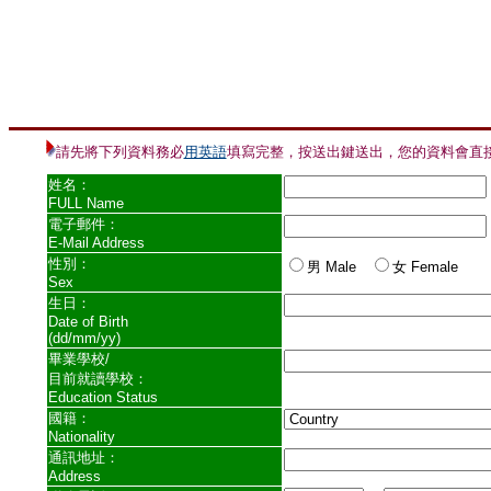
請先將下列資料
務必
用英語
填寫完整，按送出鍵送出，您的資料會直接傳送到所填寫
姓名：
FULL Name
電子郵件：
E-Mail Address
性別：
男 Male
女 Female
Sex
生日：
Date of Birth
(dd/mm/yy)
畢業學校/
目前就讀學校：
Education Status
國籍：
Nationality
通訊地址：
Address