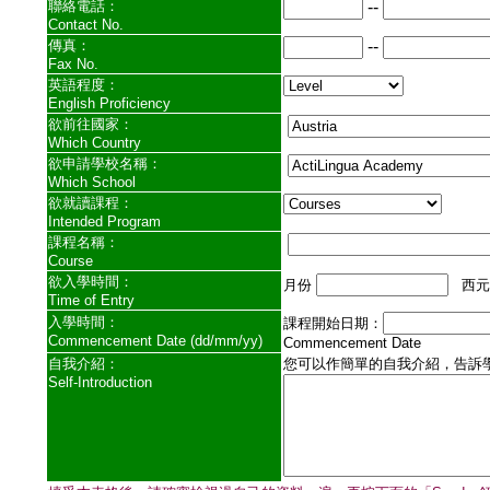
聯絡電話：
--
Contact No.
傳真：
--
Fax No.
英語程度：
English Proficiency
欲前往國家：
Which Country
欲申請學校名稱：
Which School
欲就讀課程：
Intended Program
課程名稱：
Course
欲入學時間：
月份
西
Time of Entry
入學時間：
課程開始日期：
Commencement Date (dd/mm/yy)
Commencement Date 
自我介紹：
您可以作簡單的自我介紹，告訴
Self-Introduction