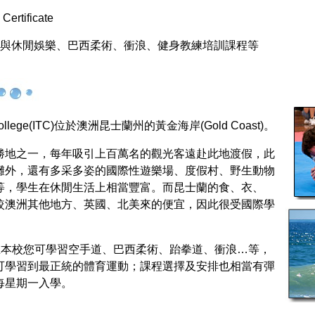
憑
Certificate
與休閒娛樂、巴西柔術、衝浪、健身教練培訓課程等
ollege(ITC)
位於澳洲昆士蘭州的黃金海岸
(Gold Coast)
。
勝地之一，每年吸引上百萬名的觀光客遠赴此地渡假，此
灘外，還有多采多姿的國際性遊樂場、度假村、野生動物
等，學生在休閒生活上相當豐富。而昆士蘭的食、衣、
較澳洲其他地方、英國、北美來的便宜，因此很受國際學
在本校您可學習空手道、巴西柔術、跆拳道、衝浪…等，
可學習到最正統的體育運動；課程選擇及安排也相當有彈
每星期一入學。