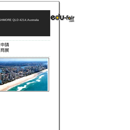
 ASHMORE QLD 4214
,
Australia