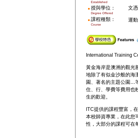
Established
授與學位：
文
Degree Offered
課程種類：
運動
Course
International Training C
黃金海岸是澳洲的觀光
地除了有似金沙般的海
園、著名的主題公園…
住、行、學費等費用也
生的歡迎。
ITC
提供的課程豐富，
本校師資專業，在此您
性，大部分的課程可在