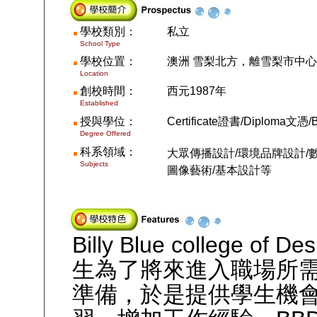
學校類別：
私立
School Type
學校位置：
澳洲 雪梨北方，離雪梨市中
Location
創校時間：
西元
1987
年
Established
授與學位：
Certificate
證書
/Diploma
文憑
/
Degree Offered
科系領域
：
大眾傳播設計
/
環境品牌設計
/
Subjects
圖像藝術
/
基本設計等
Billy Blue college of De
生為了將來進入職場所
準備，於是提供學生機