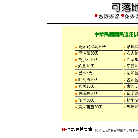
中華民國國民適用
馬紹爾群島30天
帛琉3
尼泊爾30天
布吉納
萬那杜30天
巴拿馬
約旦14天
牙買加
巴林7天
尼加拉
吐瓦魯30天
孟加拉
泰國15天
古巴
柬埔寨30天
多明
印尼30天
斯里蘭
馬達加
馬來西亞30天
須於入境時購買觀光卡，該卡一