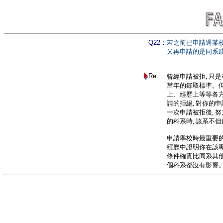
Q2
2
：
若之前已申請過某
又再申請的是同系
Re:
曾經申請被拒, 只
當年的錄取標準。但
上、經歷上等等各方
請的拒絕, 對你的
一次申請被拒後, 
的科系時, 該系不
申請學校時最重要
經歷中證明你在該專
條件確實比同系其他
個科系都沒有影響