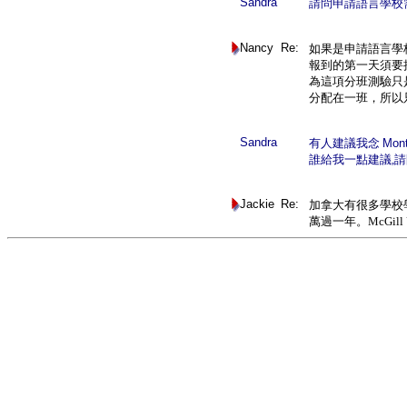
Sandra
請問申請語言學校需
Nancy
Re:
如果是申請語言學
報到的第一天須要
為這項分班測驗只
分配在一班，所以
Sandra
有人建議我念
Mont
誰給我一點建議,請問
Jackie
Re:
加拿大有很多學校
萬過一年。McGil