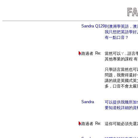
Sandra
Q129
到澳洲學英語，澳
我只想把英語學好
有一點口音？
Re:
路過者
當然可以ㄚ...語
其他專業的課程 有
只學語言當然也可
問題，我覺得還好一
講的就是英國式英
多，口音不會太嚴重
Sandra
可以提供我幾所加
要知道較詳細的資料
Re:
路過者
這你可能必須先選